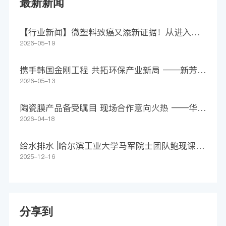
最新新闻
【行业新闻】微塑料致癌又添新证据！从进入身
体到助长肿瘤，仅4步
2026-05-19
携手韩国金刚工程 共拓环保产业新局 ——新芳科
技集团签署1500万美元意向合作协议
2026-05-13
陶瓷膜产品备受瞩目 现场合作意向火热 ——华远
环境亮相第27届上海环博会
2026-04-18
给水排水 |哈尔滨工业大学马军院士团队鲍现课题
组WR：净化还是污染？追踪膜源微塑料释放，守
2025-12-16
护长期饮用水安全
分享到