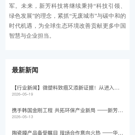
军。未来，新芳科技将继续秉持“科技引领、
绿色发展”的理念，紧抓“无废城市”与碳中和的
时代机遇，为全球生态环境改善贡献更多中国
智慧与企业担当。
最新新闻
【行业新闻】微塑料致癌又添新证据！从进入身
体到助长肿瘤，仅4步
2026-05-19
携手韩国金刚工程 共拓环保产业新局 ——新芳科
技集团签署1500万美元意向合作协议
2026-05-13
陶瓷膜产品备受瞩目 现场合作意向火热 ——华远