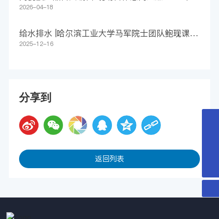
环境亮相第27届上海环博会
2026-04-18
给水排水 |哈尔滨工业大学马军院士团队鲍现课题
组WR：净化还是污染？追踪膜源微塑料释放，守
2025-12-16
护长期饮用水安全
分享到
0512-80617809
huayuanhuanjing@163.com
返回列表
15151569801