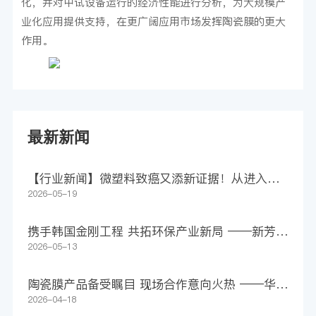
化，并对中试设备运行的经济性能进行分析，为大规模产
业化应用提供支持，在更广阔应用市场发挥陶瓷膜的更大
作用。
最新新闻
【行业新闻】微塑料致癌又添新证据！从进入身
体到助长肿瘤，仅4步
2026-05-19
携手韩国金刚工程 共拓环保产业新局 ——新芳科
技集团签署1500万美元意向合作协议
2026-05-13
陶瓷膜产品备受瞩目 现场合作意向火热 ——华远
环境亮相第27届上海环博会
2026-04-18