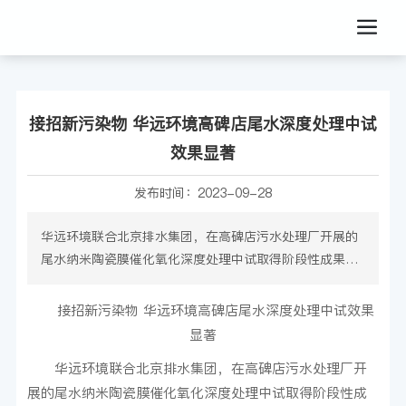
接招新污染物 华远环境高碑店尾水深度处理中试
效果显著
发布时间：
2023-09-28
华远环境联合北京排水集团，在高碑店污水处理厂开展的
尾水纳米陶瓷膜催化氧化深度处理中试取得阶段性成果，
阶段试验数据出炉，8 月 30 日取样检测结果显示：中试
设备对 PPCPs 的去除率达 97%，满足国家对新污染物去
接招新污染物 华远环境高碑店尾水深度处理中试效果
除的需求；中试设备对常规污染物如 CODCr、色度、浊
显著
度、TP 等去除效率明显， 相应出水指标达到地表 II 类水
华远环境联合北京排水集团，在高碑店污水处理厂开
或 I 类水要求，同时对 TN 也有一定的去除效果。
展的尾水纳米陶瓷膜催化氧化深度处理中试取得阶段性成