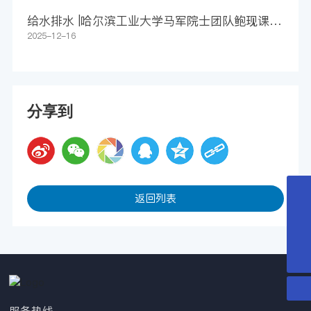
给水排水 |哈尔滨工业大学马军院士团队鲍现课题
组WR：净化还是污染？追踪膜源微塑料释放，守
2025-12-16
护长期饮用水安全
分享到
返回列表
0512-80617809
huayuanhuanjing@163.com
15151569801
服务热线