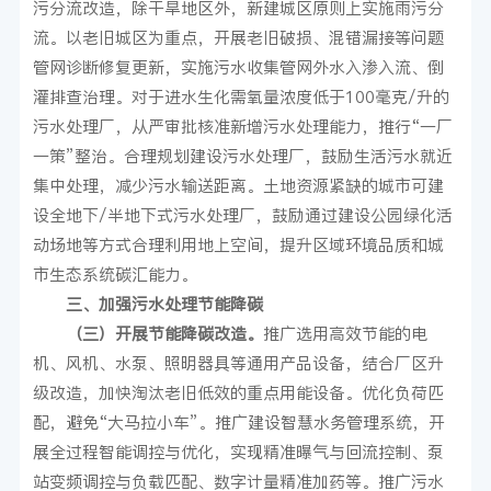
污分流改造，除干旱地区外，新建城区原则上实施雨污分
流。以老旧城区为重点，开展老旧破损、混错漏接等问题
管网诊断修复更新，实施污水收集管网外水入渗入流、倒
灌排查治理。对于进水生化需氧量浓度低于100毫克/升的
污水处理厂，从严审批核准新增污水处理能力，推行“一厂
一策”整治。合理规划建设污水处理厂，鼓励生活污水就近
集中处理，减少污水输送距离。土地资源紧缺的城市可建
设全地下/半地下式污水处理厂，鼓励通过建设公园绿化活
动场地等方式合理利用地上空间，提升区域环境品质和城
市生态系统碳汇能力。
三、加强污水处理节能降碳
（三）开展节能降碳改造。
推广选用高效节能的电
机、风机、水泵、照明器具等通用产品设备，结合厂区升
级改造，加快淘汰老旧低效的重点用能设备。优化负荷匹
配，避免“大马拉小车”。推广建设智慧水务管理系统，开
展全过程智能调控与优化，实现精准曝气与回流控制、泵
站变频调控与负载匹配、数字计量精准加药等。推广污水