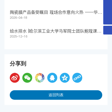
huayuanhuanjing@163.com
陶瓷膜产品备受瞩目 现场合作意向火热 ——华远
15151569801
环境亮相第27届上海环博会
2026-04-18
给水排水 |哈尔滨工业大学马军院士团队鲍现课题
组WR：净化还是污染？追踪膜源微塑料释放，守
2025-12-16
护长期饮用水安全
分享到
返回列表