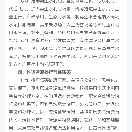
（六）推动再生水利用。
坚持以需定供、分质利用、
就近利用，扩大再生水利用场景，统筹推进再生水用于工
业生产、市政杂用、生态用水等。将再生水合理纳入高耗
水项目和洗车、高尔夫球场、人工滑雪场等特种行业计划
用水管理，对于具备利用条件的用水户充分配置再生水。
结合当地自然禀赋及社会发展需要，有序建设区域再生水
循环利用工程。缺水城市新建城区要提前规划布局再生水
管网，鼓励沿工业园区建设再生水厂。西北干旱地区因地
制宜推广再生水“冬储夏用”。
四、推进污泥处理节能降碳
（七）推广低碳处理工艺。
在污泥稳定化、无害化处
置前提下，逐步压减污泥填埋规模，积极采用资源化利用
等替代处理方案。在确保运行参数稳定、配套高效污染治
理设施前提下，可利用垃圾焚烧厂、火力发电厂、水泥窑
等设施处理能力协同焚烧处置污泥，并将新增废气污染物
纳入排污许可管理。污泥单独焚烧时，鼓励干化和焚烧联
用，采用高效节能设备和余热利用技术，提高污泥热能利