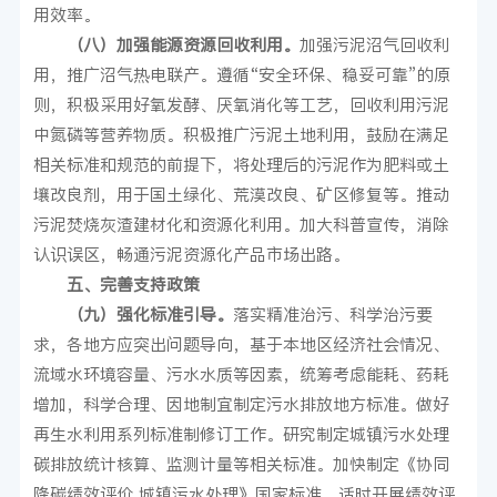
用效率。
（八）加强能源资源回收利用。
加强污泥沼气回收利
用，推广沼气热电联产。遵循“安全环保、稳妥可靠”的原
则，积极采用好氧发酵、厌氧消化等工艺，回收利用污泥
中氮磷等营养物质。积极推广污泥土地利用，鼓励在满足
相关标准和规范的前提下，将处理后的污泥作为肥料或土
壤改良剂，用于国土绿化、荒漠改良、矿区修复等。推动
污泥焚烧灰渣建材化和资源化利用。加大科普宣传，消除
认识误区，畅通污泥资源化产品市场出路。
五、完善支持政策
（九）强化标准引导。
落实精准治污、科学治污要
求，各地方应突出问题导向，基于本地区经济社会情况、
流域水环境容量、污水水质等因素，统筹考虑能耗、药耗
增加，科学合理、因地制宜制定污水排放地方标准。做好
再生水利用系列标准制修订工作。研究制定城镇污水处理
碳排放统计核算、监测计量等相关标准。加快制定《协同
降碳绩效评价 城镇污水处理》国家标准，适时开展绩效评