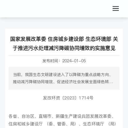
国家发展改革委 住房城乡建设部 生态环境部 关
于推进污水处理减污降碳协同增效的实施意见
发布时间：
2024-01-05
当前，我国生态文明建设进入了以降碳为重点战略方向、
推动减污降碳协同增效、促进经济社会发展全面绿色转
型、实现生态环境质量改善由量变到质变的关键时期。污
水处理既是深入打好污染防治攻坚战的重要抓手，也是推
发改环资〔2023〕1714号
动温室气体减排的重要领域。为深入贯彻习近平生态文明
思想，落实全国生态环境保护大会要求，推动污水处理减
各省、自治区、直辖市、新疆生产建设兵团发展改革委、
污降碳协同增效，制定本实施意见。
住房和城乡建设厅 （委、管委、局）、生态环境厅 （局）