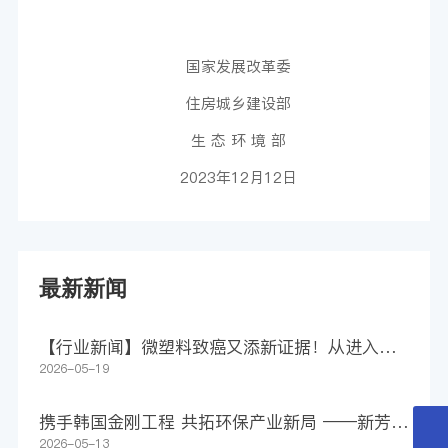
国家发展改革委
住房城乡建设部
生 态 环 境 部
2023年12月12日
最新新闻
【行业新闻】微塑料致癌又添新证据！从进入身
体到助长肿瘤，仅4步
2026-05-19
携手韩国金刚工程 共拓环保产业新局 ——新芳科
技集团签署1500万美元意向合作协议
2026-05-13
0512-80617809