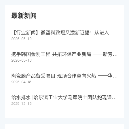
最新新闻
【行业新闻】微塑料致癌又添新证据！从进入身
体到助长肿瘤，仅4步
2026-05-19
携手韩国金刚工程 共拓环保产业新局 ——新芳科
技集团签署1500万美元意向合作协议
2026-05-13
陶瓷膜产品备受瞩目 现场合作意向火热 ——华远
环境亮相第27届上海环博会
2026-04-18
给水排水 |哈尔滨工业大学马军院士团队鲍现课题
组WR：净化还是污染？追踪膜源微塑料释放，守
2025-12-16
护长期饮用水安全