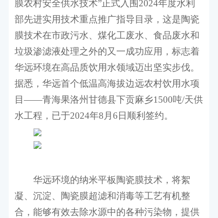
膜农村安全供水技术”正式入围
2024
年度水利
部先进实用技术重点推广指导目录，这是陶瓷
膜技术在市政污水、煤化工废水、食品废水和
垃圾渗滤液处理之外的又一成功应用，标志着
华远环境在高品质饮用水领域迈出坚实步伐。
据悉，华远首个低温高海拔边远农村饮用水项
目——青海果洛州甘德县下贡麻乡
1500
吨
/
天供
水工程，已于
2
024
年
8
月
6
日顺利签约。
华远环境的纳米平板陶瓷膜技术，将絮
凝、沉淀、陶瓷膜超滤和消毒等工艺有机整
合，能够有效去除水源中的各种污染物，提供