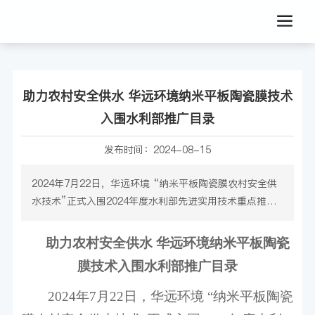
助力农村安全供水 华远环境纳米平板陶瓷膜技术
入围水利部推广目录
发布时间：
2024-08-15
2024年7月22日，华远环境 “纳米平板陶瓷膜农村安全供
水技术”正式入围2024年度水利部先进实用技术重点推广
指导目录，这是陶瓷膜技术在市政污水、煤化工废水、食
品废水和垃圾渗滤液处理之外的又一成功应用，标志着华
助力农村安全供水
华远环境纳米平板陶瓷
远环境在高品质饮用水领域迈出坚实步伐。据悉，华远首
膜技术入围水利部推广目录
个低温高海拔边远农村饮用水项目——青海果洛州甘德县
下贡麻乡1500吨/天供水工程，已于2024年8月6日顺利签
2024
年
7
月
22
日，华远环境 “纳米平板陶瓷
约。