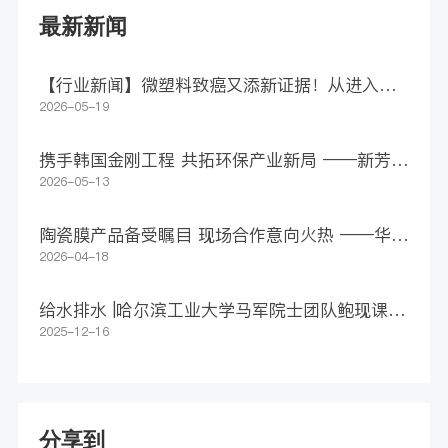
最新新闻
【行业新闻】微塑料致癌又添新证据！从进入身
体到助长肿瘤，仅4步
2026-05-19
携手韩国金刚工程 共拓环保产业新局 ——新芳科
技集团签署1500万美元意向合作协议
2026-05-13
陶瓷膜产品备受瞩目 现场合作意向火热 ——华远
环境亮相第27届上海环博会
2026-04-18
给水排水 |哈尔滨工业大学马军院士团队鲍现课题
组WR：净化还是污染？追踪膜源微塑料释放，守
2025-12-16
护长期饮用水安全
分享到