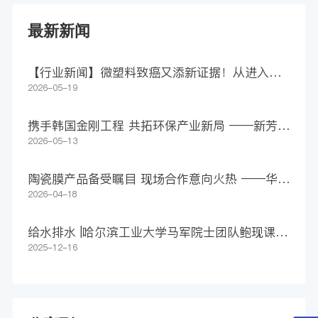
最新新闻
【行业新闻】微塑料致癌又添新证据！从进入身
体到助长肿瘤，仅4步
2026-05-19
携手韩国金刚工程 共拓环保产业新局 ——新芳科
技集团签署1500万美元意向合作协议
2026-05-13
陶瓷膜产品备受瞩目 现场合作意向火热 ——华远
环境亮相第27届上海环博会
2026-04-18
给水排水 |哈尔滨工业大学马军院士团队鲍现课题
组WR：净化还是污染？追踪膜源微塑料释放，守
2025-12-16
护长期饮用水安全