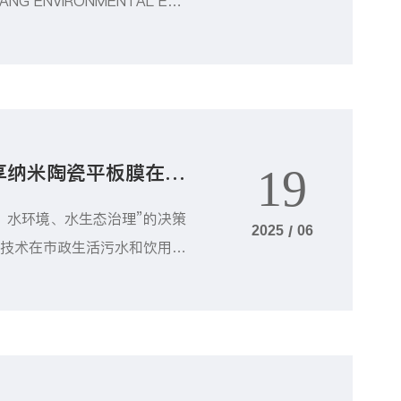
ENVIRONMENTAL EN
次访问旨在深化双方了解，探索
书，标志着两家公司在环保技术
享纳米陶瓷平板膜在水
19
、水环境、水生态治理”的决策
2025
/
06
膜技术在市政生活污水和饮用水
定于2025年6月27-29
”。