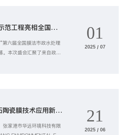
示范工程亮相全国研
01
“第六届全国膜法市政水处理
2025
/
07
落幕。本次盛会汇聚了来自政府
权威专家和业界精英，围绕市政
化运维及低碳化发展等核心议题
拓陶瓷膜技术应用新篇
21
洪、张家港市华远环境科技有限
2025
/
06