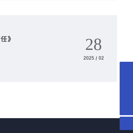
责任》
28
2025
/
02
0512-80617809
huayuanhuanjing@163.com
15151569801