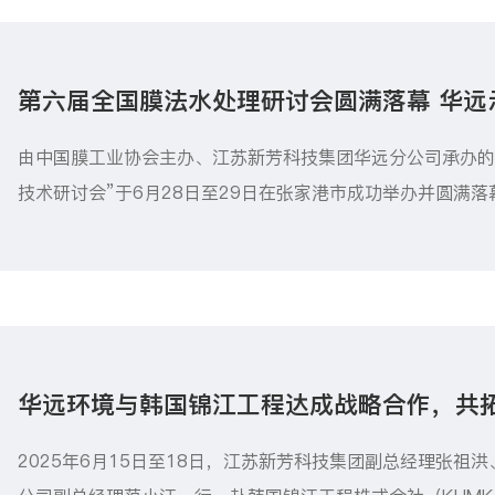
第六届全国膜法水处理研讨会圆满落幕 华远
讨会
由中国膜工业协会主办、江苏新芳科技集团华远分公司承办的
技术研讨会”于6月28日至29日在张家港市成功举办并圆满
部门、行业协会、顶尖高校、研究设计院及知名企业的众多
供水深度处理、生活污水再生回用、膜技术工艺优化、智能
展开了深入探讨。
华远环境与韩国锦江工程达成战略合作，共
章
2025年6月15日至18日，江苏新芳科技集团副总经理张祖