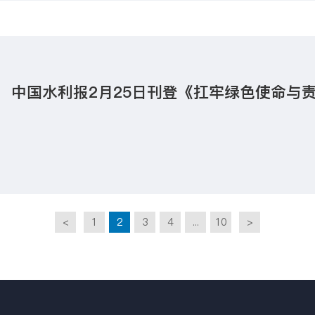
中国水利报2月25日刊登《扛牢绿色使命与
<
1
2
3
4
...
10
>