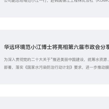
公司副总经理范小江一行，赴韩国锦江工程株式会社（KUMKANG 
GINEERING）进行了为期四天的深入考察与技术交流。此
合作契机，并最终成功签署了具有战略意义的商业合作意向
领域，特别是先进陶瓷膜应用方面，迈出了坚实的第一步。
华远环境范小江博士将亮相第六届市政会分
处理中的应用
为深入贯彻党的二十大关于“推进美丽中国建设，统筹水资源
部署，落实《国家水污染防治行动计划》要求，进一步推动
处理领域的创新应用，提升水资源安全保障能力，中国膜工业协会
日在张家港组织召开“第六届全国膜法市政水处理技术研讨会