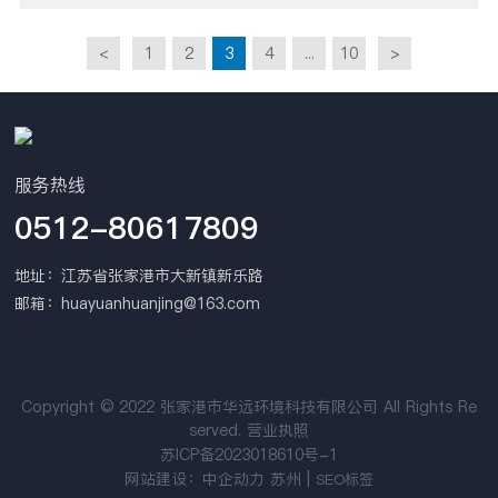
的需求；中试设备对常规污染物如 CODCr、色
<
1
2
3
4
...
10
>
度、浊度、TP 等去除效率明显， 相应出水指
标达到地表 II 类水或 I 类水要求，同时对 TN 也
有一定的去除效果。
服务热线
0512-80617809
地址：江苏省张家港市大新镇新乐路
邮箱：
huayuanhuanjing@163.com
Copyright © 2022 张家港市华远环境科技有限公司 All Rights Re
served.
营业执照
苏ICP备2023018610号-1
网站建设：中企动力
苏州
|
SEO标签