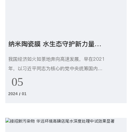
纳米陶瓷膜 水生态守护新力量
——华远环境的“膜”力“碳”索
我国经济如火如荼地奔向高速发展，早在2021
年，以习近平同志为核心的党中央统筹国内国
际两个大局作出实现碳达峰、碳中和的重大战
05
略决策，是着力解决资源环境约束突出问题、
2024
01
/
实现中华民族永续发展的必然选择，是构建人
类命运共同体的庄严承诺。