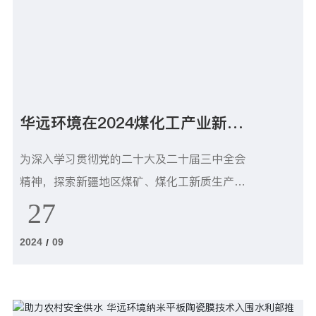
华远环境在2024煤化工产业新质
生产力发展大会上 作专题报告
为深入学习贯彻党的二十大及二十届三中全会
精神，探索新疆地区煤矿、煤化工新质生产力
的发展路径，构建煤炭清洁高效利用新机制，2
27
024年9月24日上午，由中国煤炭加工利用协
2024
09
/
会、中国煤炭学会环境保护专业委员会联合主
办的“2024煤化工产业新质生产力发展大会”暨
“新能源与煤化工耦合及煤矿煤化工环保技术供