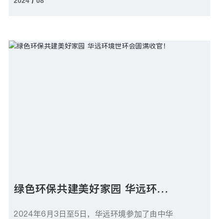
2024
08
/
圾渗滤液处理之外的又一成功应用，标志着华
远环境在高品质饮用水领域迈出坚实步伐。据
悉，华远首个低温高海拔边远农村饮用水项目
——青海果洛州甘德县下贡麻乡1500吨/天供
水工程，已于2024年8月6日顺利签约。
绿色环保共建美好家园 华远环境
世环会圆满收官！
2024年6月3日至5日，华远环境参加了由中华