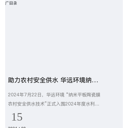
需对接会”在乌鲁木齐锦江国际酒店顺利召开。
助力农村安全供水 华远环境纳米
平板陶瓷膜技术入围水利部推广目
2024年7月22日，华远环境 “纳米平板陶瓷膜
录
农村安全供水技术”正式入围2024年度水利部
先进实用技术重点推广指导目录，这是陶瓷膜
15
技术在市政污水、煤化工废水、食品废水和垃