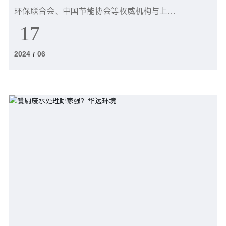
环保联合会、中国节能协会等权威机构与上海
荷瑞展览联合主办的上海世环会。本届展会汇
17
聚了来自多个国家和地区的环保企业，充分展
2024
06
/
示了环保领域的新技术、新产品、新理念等创
新成果。众多知名企业和新兴品牌齐聚一堂，
展示了各自最具创新性和竞争力的产品与技
术。各个展位精心布置，展品涵盖了多个领
域，充分体现了行业的多元化和蓬勃发展。展
会吸引了来自不同地区、不同行业的大量专业
观众。他们积极与参展商互动交流，深入了解
市场动态和产品信息，为行业间的合作与交流
搭建了良好的桥梁。