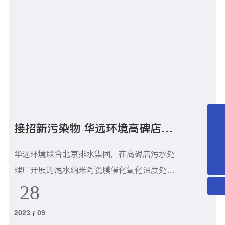
0512-80617809
接招新污染物 华远环境高碑店尾
水深度处理中试效果显著
huayuanhuanjing@163.com
华远环境联合北京排水集团，在高碑店污水处
15151569801
理厂开展的尾水纳米陶瓷膜催化氧化深度处理
中试取得阶段性成果，阶段试验数据出炉，8
28
月 30 日取样检测结果显示：中试设备对 PPCP
2023
09
/
s 的去除率达 97%，满足国家对新污染物去除